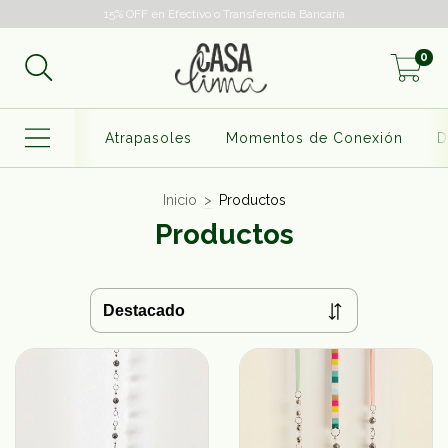
15% OFF en Efectivo o Transferencia Bancaria
0
Atrapasoles
Momentos de Conexión
D
Inicio
>
Productos
Productos