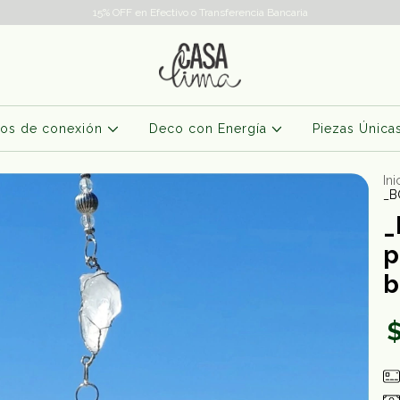
15% OFF en Efectivo o Transferencia Bancaria
os de conexión
Deco con Energía
Piezas Única
Ini
_B
_
p
b
$