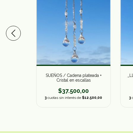
 bronce +
SUEÑOS / Cadena plateada +
_L
llas
Cristal en escallas
00
$37.500,00
12.500,00
3
cuotas sin interés de
$12.500,00
3