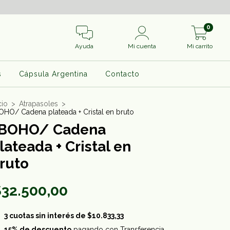
0
Ayuda
Mi cuenta
Mi carrito
s
Cápsula Argentina
Contacto
cio
>
Atrapasoles
>
OHO/ Cadena plateada + Cristal en bruto
BOHO/ Cadena
lateada + Cristal en
ruto
32.500,00
3
cuotas sin interés de
$10.833,33
15% de descuento
pagando con Transferencia