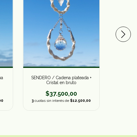
na
GOTA DE 
SENDERO / Cadena plateada +
o
+ Cr
Cristal en bruto
$
$37.500,00
00
3
cuotas s
3
cuotas sin interés de
$12.500,00