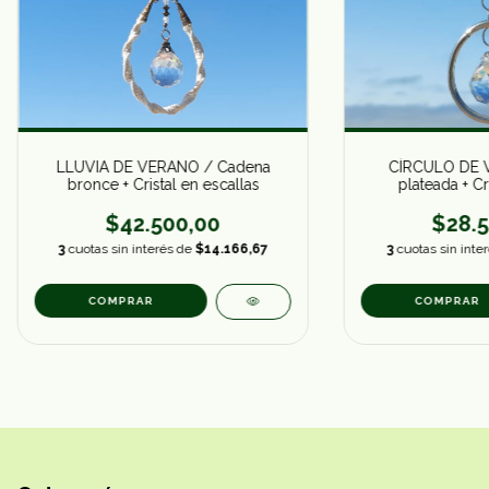
LLUVIA DE VERANO / Cadena
CÍRCULO DE V
bronce + Cristal en escallas
plateada + Cr
$42.500,00
$28.5
3
cuotas sin interés de
$14.166,67
3
cuotas sin inte
COMPRAR
COMPRAR