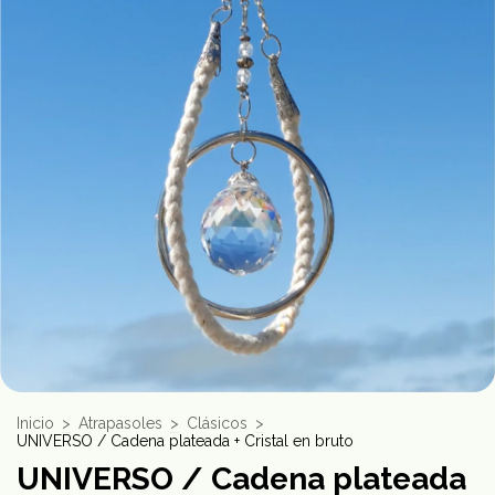
Inicio
>
Atrapasoles
>
Clásicos
>
UNIVERSO / Cadena plateada + Cristal en bruto
UNIVERSO / Cadena plateada